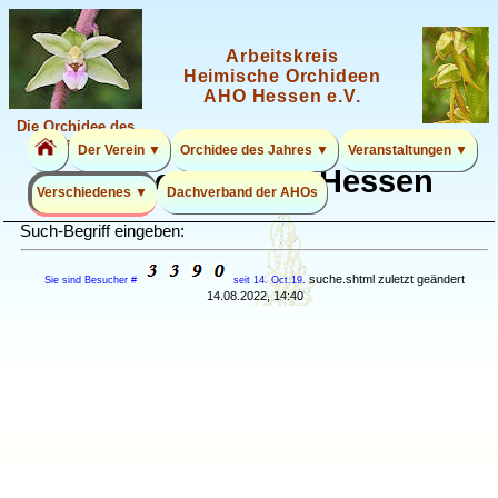
Arbeitskreis
Heimische Orchideen
AHO Hessen e.V.
Die Orchidee des
Jahres 2026
Der Verein ▼
Orchidee des Jahres ▼
Veranstaltungen ▼
Suche auf AHO Hessen
Verschiedenes ▼
Dachverband der AHOs
Such-Begriff eingeben:
suche.shtml zuletzt geändert
Sie sind Besucher #
seit 14. Oct.19.
14.08.2022, 14:40