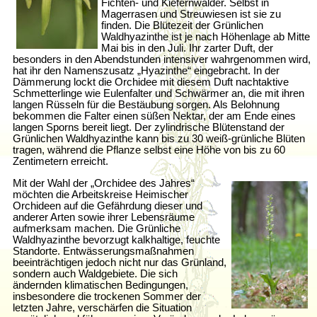
Fichten- und Kiefernwälder. Selbst in
Magerrasen und Streuwiesen ist sie zu
finden. Die Blütezeit der Grünlichen
Waldhyazinthe ist je nach Höhenlage ab Mitte
Mai bis in den Juli. Ihr zarter Duft, der
besonders in den Abendstunden intensiver wahrgenommen wird,
hat ihr den Namenszusatz „Hyazinthe“ eingebracht. In der
Dämmerung lockt die Orchidee mit diesem Duft nachtaktive
Schmetterlinge wie Eulenfalter und Schwärmer an, die mit ihren
langen Rüsseln für die Bestäubung sorgen. Als Belohnung
bekommen die Falter einen süßen Nektar, der am Ende eines
langen Sporns bereit liegt. Der zylindrische Blütenstand der
Grünlichen Waldhyazinthe kann bis zu 30 weiß-grünliche Blüten
tragen, während die Pflanze selbst eine Höhe von bis zu 60
Zentimetern erreicht.
Mit der Wahl der „Orchidee des Jahres“
möchten die Arbeitskreise Heimischer
Orchideen auf die Gefährdung dieser und
anderer Arten sowie ihrer Lebensräume
aufmerksam machen. Die Grünliche
Waldhyazinthe bevorzugt kalkhaltige, feuchte
Standorte. Entwässerungsmaßnahmen
beeinträchtigen jedoch nicht nur das Grünland,
sondern auch Waldgebiete. Die sich
ändernden klimatischen Bedingungen,
insbesondere die trockenen Sommer der
letzten Jahre, verschärfen die Situation