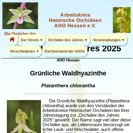
Arbeitskreis
Heimische Orchideen
AHO Hessen e.V.
Die Orchidee des
Jahres 2026
Der Verein ▼
Orchidee des Jahres ▼
Veranstaltungen ▼
Orchidee des Jahres 2025
Verschiedenes ▼
Dachverband der AHOs
AHO Hessen
Grünliche Waldhyazinthe
Platanthera chlorantha
Die Grünliche Waldhyazinthe (
Platanthera
chlorantha
) wurde von den Vorständen der
Arbeitskreise Heimischer Orchideen bei ihrer
Jahrestagung zur „Orchidee des Jahres
2025“ gewählt. Der Name sagt viel über diese
Orchidee aus, als Lebensraum bevorzugt sie
lichte Laub- und Mischwälder, auch offene