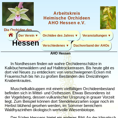
Arbeitskreis
Heimische Orchideen
AHO Hessen e.V.
Die Orchidee des
Jahres 2026
Der Verein ▼
Orchidee des Jahres ▼
Veranstaltungen ▼
Hessen und die Orchideen
Verschiedenes ▼
Dachverband der AHOs
AHO Hessen
In Nordhessen finden wir wahre Orchideenschätze in
Kalkbuchenwäldern und auf Halbtrockenrasen. Bis heute gibt es
dort viel Neues zu entdecken: von verschwiegenen Ecken mit
Frauenschuh bis hin zu großen Beständen des Dreizähnigen
Knabenkrautes.
Muschelkalkkuppen mit einem vielfältigen Orchideenbestand
befinden sich in Mittel- und Osthessen. Etwas Besonderes ist
der Vogelsberg, dessen vulkanischer Ursprung in grauer Vorzeit
liegt. Zum Beispiel können dort Stendelwurzarten sogar noch im
Herbst blühend gesehen werden, im Sommer bereichern
Waldhyazinthen ökologisch wertvolle Wiesenbiotope.
Der Süden Hessens bietet ein anderes Bild: An der klimatisch