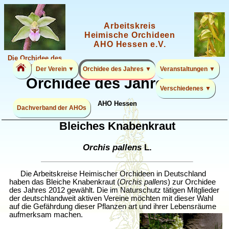
Arbeitskreis
Heimische Orchideen
AHO Hessen e.V.
Die Orchidee des
Jahres 2026
Der Verein ▼
Orchidee des Jahres ▼
Veranstaltungen ▼
Orchidee des Jahres 2012
Verschiedenes ▼
AHO Hessen
Dachverband der AHOs
Bleiches Knabenkraut
Orchis pallens
L.
Die Arbeitskreise Heimischer Orchideen in Deutschland
haben das Bleiche Knabenkraut (
Orchis pallens
) zur Orchidee
des Jahres 2012 gewählt. Die im Naturschutz tätigen Mitglieder
der deutschlandweit aktiven Vereine möchten mit dieser Wahl
auf die Gefährdung dieser Pflanzen art und ihrer Lebensräume
aufmerksam machen.