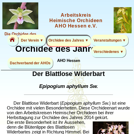
Arbeitskreis
Heimische Orchideen
AHO Hessen e.V.
Die Orchidee des
Jahres 2026
Der Verein ▼
Orchidee des Jahres ▼
Veranstaltungen ▼
Orchidee des Jahres 2014
Verschiedenes ▼
AHO Hessen
Dachverband der AHOs
Der Blattlose Widerbart
Epipogium aphyllum Sw.
Der Blattlose Widerbart (
Epipogium aphyllum Sw.
) ist eine
Orchidee mit vielen Besonderheiten. Diese Orchideenart wurde
von den Arbeitskreisen Heimischer Orchideen bei ihrer
Herbsttagung zur Orchidee des Jahres 2014 gekürt.
Die erste Besonderheit ist ihr Aussehen,
denn die Blütenlippe des Blattlosen
Widerbartes zeigt in Richtung Himmel. Bei