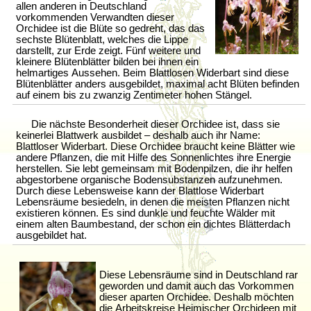
allen anderen in Deutschland
vorkommenden Verwandten dieser
Orchidee ist die Blüte so gedreht, das das
sechste Blütenblatt, welches die Lippe
darstellt, zur Erde zeigt. Fünf weitere und
kleinere Blütenblätter bilden bei ihnen ein
helmartiges Aussehen. Beim Blattlosen Widerbart sind diese
Blütenblätter anders ausgebildet, maximal acht Blüten befinden
auf einem bis zu zwanzig Zentimeter hohen Stängel.
Die nächste Besonderheit dieser Orchidee ist, dass sie
keinerlei Blattwerk ausbildet – deshalb auch ihr Name:
Blattloser Widerbart. Diese Orchidee braucht keine Blätter wie
andere Pflanzen, die mit Hilfe des Sonnenlichtes ihre Energie
herstellen. Sie lebt gemeinsam mit Bodenpilzen, die ihr helfen
abgestorbene organische Bodensubstanzen aufzunehmen.
Durch diese Lebensweise kann der Blattlose Widerbart
Lebensräume besiedeln, in denen die meisten Pflanzen nicht
existieren können. Es sind dunkle und feuchte Wälder mit
einem alten Baumbestand, der schon ein dichtes Blätterdach
ausgebildet hat.
Diese Lebensräume sind in Deutschland rar
geworden und damit auch das Vorkommen
dieser aparten Orchidee. Deshalb möchten
die Arbeitskreise Heimischer Orchideen mit