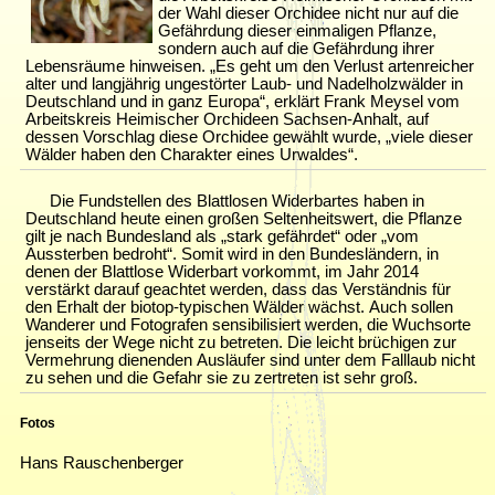
der Wahl dieser Orchidee nicht nur auf die
Gefährdung dieser einmaligen Pflanze,
sondern auch auf die Gefährdung ihrer
Lebensräume hinweisen. „Es geht um den Verlust artenreicher
alter und langjährig ungestörter Laub- und Nadelholzwälder in
Deutschland und in ganz Europa“, erklärt Frank Meysel vom
Arbeitskreis Heimischer Orchideen Sachsen-Anhalt, auf
dessen Vorschlag diese Orchidee gewählt wurde, „viele dieser
Wälder haben den Charakter eines Urwaldes“.
Die Fundstellen des Blattlosen Widerbartes haben in
Deutschland heute einen großen Seltenheitswert, die Pflanze
gilt je nach Bundesland als „stark gefährdet“ oder „vom
Aussterben bedroht“. Somit wird in den Bundesländern, in
denen der Blattlose Widerbart vorkommt, im Jahr 2014
verstärkt darauf geachtet werden, dass das Verständnis für
den Erhalt der biotop-typischen Wälder wächst. Auch sollen
Wanderer und Fotografen sensibilisiert werden, die Wuchsorte
jenseits der Wege nicht zu betreten. Die leicht brüchigen zur
Vermehrung dienenden Ausläufer sind unter dem Falllaub nicht
zu sehen und die Gefahr sie zu zertreten ist sehr groß.
Fotos
Hans Rauschenberger